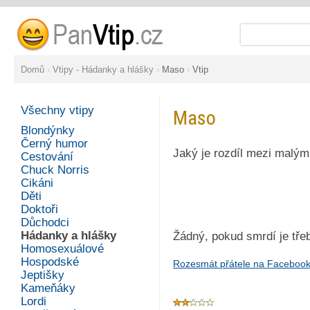
Domů
›
Vtipy - Hádanky a hlášky
›
Maso
›
Vtip
Všechny vtipy
Maso
Blondýnky
Černý humor
Jaký je rozdíl mezi malý
Cestování
Chuck Norris
Cikáni
Děti
Doktoři
Důchodci
Hádanky a hlášky
Žádný, pokud smrdí je třeb
Homosexuálové
Hospodské
Rozesmát přátele na Faceboo
Jeptišky
Kameňáky
Lordi