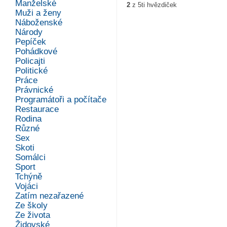
Manželské
2
z
5
ti hvězdiček
Muži a ženy
Náboženské
Národy
Pepíček
Pohádkové
Policajti
Politické
Práce
Právnické
Programátoři a počítače
Restaurace
Rodina
Různé
Sex
Skoti
Somálci
Sport
Tchýně
Vojáci
Zatím nezařazené
Ze školy
Ze života
Židovské