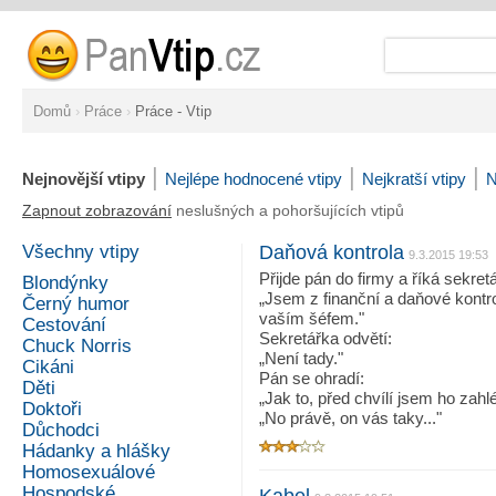
Domů
›
Práce
›
Práce - Vtip
|
|
|
Nejnovější vtipy
Nejlépe hodnocené vtipy
Nejkratší vtipy
N
Zapnout zobrazování
neslušných a pohoršujících vtipů
Všechny vtipy
Daňová kontrola
9.3.2015 19:53
Přijde pán do firmy a říká sekret
Blondýnky
„Jsem z finanční a daňové kontro
Černý humor
vaším šéfem."
Cestování
Sekretářka odvětí:
Chuck Norris
„Není tady."
Cikáni
Pán se ohradí:
Děti
„Jak to, před chvílí jsem ho zahl
Doktoři
„No právě, on vás taky..."
Důchodci
Hádanky a hlášky
Homosexuálové
Hospodské