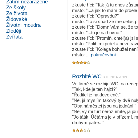
Zatím nezařazené
zkuste říci: "Tak já tu dnes zůst
Ze školy
místo: "...a jak to mám do prdele
Ze života
zkuste říci: "Opravdu?"
Židovské
místo: "To si snad ze mě děláš p
Životní moudra
zkuste říci: "Domnívám se, že to
Zloději
místo: "...to je na hovno."
Zvířata
zkuste říci: "Promiň, chtěl(a) jsi
místo: "Polib mi prdel a nevotravu
zkuste říci: "Kolega bohužel není
místo: ...
pokračování
Rozbité WC
3.10.2014 20:09
Ve firmě se rozbije WC, na recepc
"Tak, kde je ten hajzl?"
"Ředitel je na dovolené."
"Ne, já myslím takový ty dvě nul
"Oba náměstci jsou na jednání."
"Ne, vy mi furt nerozumíte, já jdu
"Jo táák. Účtárna je v přízemí, 
druhým patře..."