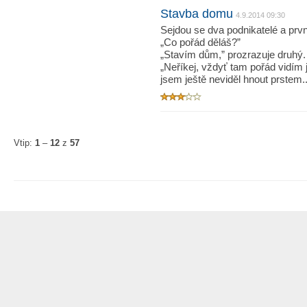
Stavba domu
4.9.2014 09:30
Sejdou se dva podnikatelé a prvn
„Co pořád děláš?”
„Stavím dům,” prozrazuje druhý.
„Neříkej, vždyť tam pořád vidím
jsem ještě neviděl hnout prstem..
Vtip:
1
–
12
z
57