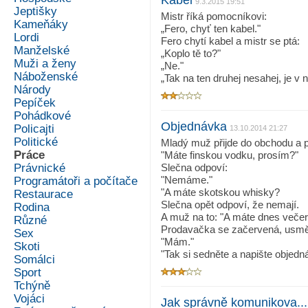
Kabel
9.3.2015 19:51
Jeptišky
Mistr říká pomocníkovi:
Kameňáky
„Fero, chyť ten kabel."
Lordi
Fero chytí kabel a mistr se ptá:
Manželské
„Koplo tě to?"
Muži a ženy
„Ne."
Náboženské
„Tak na ten druhej nesahej, je v 
Národy
Pepíček
Pohádkové
Objednávka
Policajti
13.10.2014 21:27
Politické
Mladý muž přijde do obchodu a 
Práce
"Máte finskou vodku, prosím?"
Právnické
Slečna odpoví:
"Nemáme."
Programátoři a počítače
"A máte skotskou whisky?
Restaurace
Slečna opět odpoví, že nemají.
Rodina
A muž na to: "A máte dnes večer
Různé
Prodavačka se začervená, usměj
Sex
"Mám."
Skoti
"Tak si sedněte a napište objedn
Somálci
Sport
Tchýně
Vojáci
Jak správně komunikova...