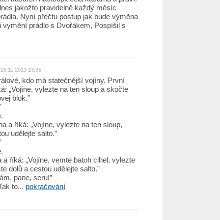
, dnes jakožto pravidelně každý měsíc
rádla. Nyní přečtu postup jak bude výměna
i vymění prádlo s Dvořákem, Pospíšil s
25.11.2013 13:35
rálové, kdo má statečnější vojíny. První
ká: „Vojíne, vylezte na ten sloup a skočte
vej blok.”
”
.
a a říká: „Vojíne, vylezte na ten sloup,
ou udělejte salto.”
”
.
a a říká: „Vojíne, vemte batoh cihel, vylezte
te dolů a cestou udělejte salto.”
vám, pane, seru!”
Tak to...
pokračování