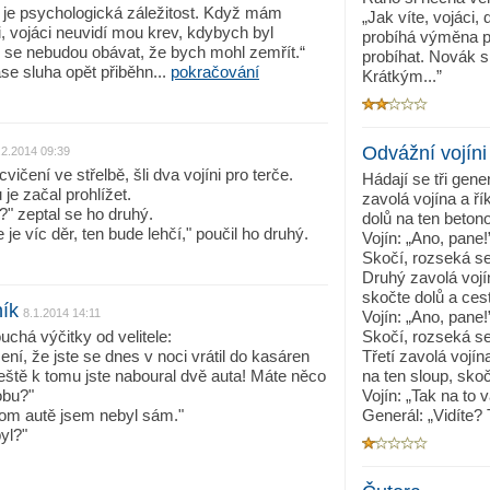
o je psychologická záležitost. Když mám
„Jak víte, vojáci
i, vojáci neuvidí mou krev, kdybych byl
probíhá výměna p
ž se nebudou obávat, že bych mohl zemřít.“
probíhat. Novák s
e sluha opět přiběhn...
pokračování
Krátkým...”
Odvážní vojíni
.2.2014 09:39
vičení ve střelbě, šli dva vojíni pro terče.
Hádají se tři gene
je začal prohlížet.
zavolá vojína a ří
" zeptal se ho druhý.
dolů na ten betono
je víc děr, ten bude lehčí," poučil ho druhý.
Vojín: „Ano, pane!
Skočí, rozseká se
Druhý zavolá vojín
skočte dolů a cest
ník
8.1.2014 14:11
Vojín: „Ano, pane!
uchá výčitky od velitele:
Skočí, rozseká se
ní, že jste se dnes v noci vrátil do kasáren
Třetí zavolá vojín
ještě k tomu jste naboural dvě auta! Máte něco
na ten sloup, skoč
obu?"
Vojín: „Tak na to 
tom autě jsem nebyl sám."
Generál: „Vidíte? 
yl?"