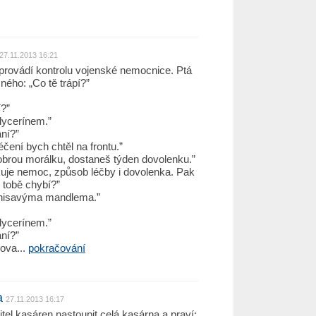
27.11.2013 16:21
provádí kontrolu vojenské nemocnice. Ptá
ého: „Co tě trápí?”
í?”
lycerínem.”
ní?”
čení bych chtěl na frontu.”
obrou morálku, dostaneš týden dovolenku.”
kuje nemoc, způsob léčby i dovolenka. Pak
o tobě chybí?”
hnisavýma mandlema.”
lycerínem.”
ní?”
ova...
pokračování
a
27.11.2013 16:17
tel kasáren nastoupit celá kasárna a praví: