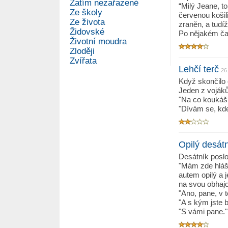
Zatím nezařazené
“Milý Jeane, t
Ze školy
červenou košil
Ze života
zraněn, a tudí
Židovské
Po nějakém čas
Životní moudra
Zloději
Zvířata
Lehčí terč
26
Když skončilo c
Jeden z vojáků 
"Na co koukáš?
"Dívám se, kde 
Opilý desát
Desátník poslo
"Mám zde hláše
autem opilý a 
na svou obhaj
"Ano, pane, v 
"A s kým jste b
"S vámi pane."