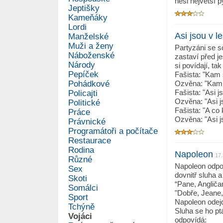
nesl největší p
Jeptišky
Kameňáky
Lordi
Asi jsou v l
Manželské
Muži a ženy
Partyzáni se sc
Náboženské
zastaví před je
Národy
si povídají, ta
Pepíček
Fašista: "Kam 
Pohádkové
Ozvěna: "Kam 
Fašista: "Asi j
Policajti
Ozvěna: "Asi j
Politické
Fašista: "A co
Práce
Ozvěna: "Asi j
Právnické
Programátoři a počítače
Restaurace
Rodina
Napoleon
17.
Různé
Napoleon odpoč
Sex
dovnitř sluha a
Skoti
“Pane, Angličan
Somálci
"Dobře, Jeane, 
Sport
Napoleon odejd
Tchýně
Sluha se ho pt
Vojáci
odpovídá: