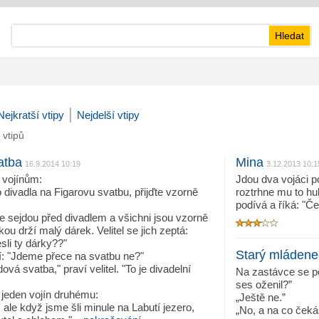
|
Nejkratší vtipy
Nejdelší vtipy
 vtipů
atba
Mina
16.9.2014 10:19
3.12.2013 10:1
á vojínům:
Jdou dva vojáci po
 divadla na Figarovu svatbu, přijďte vzorně
roztrhne mu to hu
podívá a říká: "Č
 sejdou před divadlem a všichni jsou vzorně
kou drží malý dárek. Velitel se jich zeptá:
esli ty dárky??"
Starý mládene
í: "Jdeme přece na svatbu ne?"
ová svatba," praví velitel. "To je divadelní
Na zastávce se po
ses oženil?”
á jeden vojín druhému:
„Ještě ne.”
 ale když jsme šli minule na Labutí jezero,
„No, a na co čeká