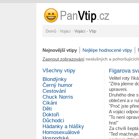
Domů
›
Vojáci
›
Vojáci - Vtip
|
|
Nejnovější vtipy
Nejlépe hodnocené vtipy
Zapnout zobrazování
neslušných a pohoršujících
Všechny vtipy
Figarova sv
Velitel roty řík
Blondýnky
"Zítra jdeme do
Černý humor
upraveni.
Cestování
Druhého dne se
Chuck Norris
oblečeni a v ru
Cikáni
"Proč jste přin
Děti
A vojáci odpov
Doktoři
"To není opravd
Důchodci
hra!"
Hádanky a hlášky
Za chvíli šept
Homosexuálové
"Teď machruje,
Hospodské