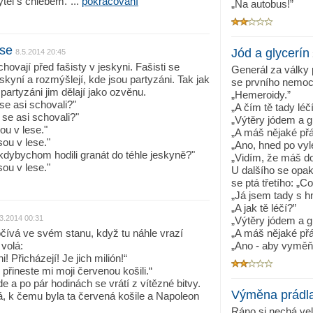
ytel s chlebem."...
pokračování
„Na autobus!”
ese
Jód a glycerín
8.5.2014 20:45
hovají před fašisty v jeskyni. Fašisti se
Generál za války 
skyní a rozmýšlejí, kde jsou partyzáni. Tak jak
se prvního nemocn
k partyzáni jim dělají jako ozvěnu.
„Hemeroidy.”
se asi schovali?"
„A čím tě tady léč
se asi schovali?"
„Výtěry jódem a g
sou v lese."
„A máš nějaké přá
sou v lese."
„Ano, hned po vylé
 kdybychom hodili granát do téhle jeskyně?"
„Vidím, že máš d
sou v lese."
U dalšího se opa
se ptá třetího: „C
„Já jsem tady s 
„A jak tě léčí?”
3.2014 00:31
„Výtěry jódem a g
ívá ve svém stanu, když tu náhle vrazí
„A máš nějaké přá
 volá:
„Ano - aby vyměň
i! Přicházejí! Je jich milión!“
přineste mi moji červenou košili.“
e a po pár hodinách se vrátí z vítězné bitvy.
Výměna prádl
á, k čemu byla ta červená košile a Napoleon
Ráno si nechá veli