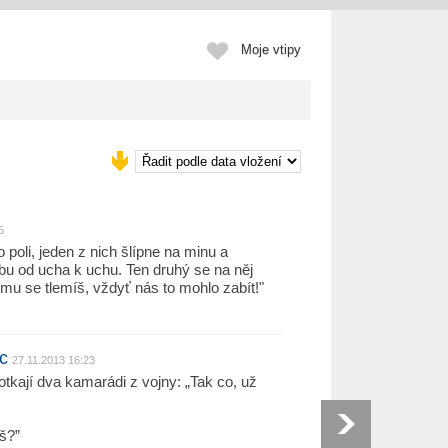
Moje vtipy
5
 poli, jeden z nich šlípne na minu a
bu od ucha k uchu. Ten druhý se na něj
emu se tlemíš, vždyť nás to mohlo zabít!"
c
27.11.2013 16:23
tkají dva kamarádi z vojny: „Tak co, už
š?”