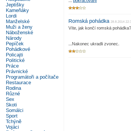
...
pokračování
Jeptišky
Kameňáky
Lordi
Romská pohádka
Manželské
28.8.2014 22:
Muži a ženy
Víte, jak končí romská pohádka
Náboženské
Národy
Pepíček
...Nakonec ukradli zvonec.
Pohádkové
Policajti
Politické
Práce
Právnické
Programátoři a počítače
Restaurace
Rodina
Různé
Sex
Skoti
Somálci
Sport
Tchýně
Vojáci