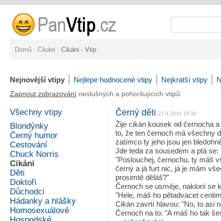
Domů
›
Cikáni
›
Cikáni - Vtip
|
|
|
Nejnovější vtipy
Nejlépe hodnocené vtipy
Nejkratší vtipy
N
Zapnout zobrazování
neslušných a pohoršujících vtipů
Všechny vtipy
Černý děti
21.9.2014 19:34
Žije cikán kousek od černocha a 
Blondýnky
to, že ten černoch má všechny dě
Černý humor
zatímco ty jeho jsou jen bledohn
Cestování
Jde teda za sousedem a ptá se:
Chuck Norris
"Poslouchej, černochu, ty máš v
Cikáni
černý a já furt nic, já je mám vš
Děti
prosimtě děláš?"
Doktoři
Černoch se usměje, nakloní se k 
Důchodci
"Hele, máš ho pětadvacet centim
Hádanky a hlášky
Cikán zavrtí hlavou: "No, to asi ne
Homosexuálové
Černoch na to: "A máš ho tak še
Hospodské