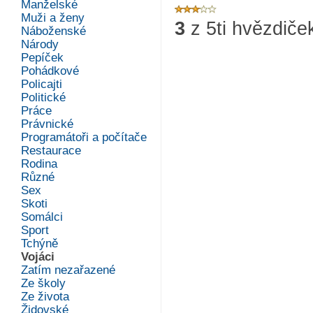
Manželské
Muži a ženy
3
z
5
ti hvězdiče
Náboženské
Národy
Pepíček
Pohádkové
Policajti
Politické
Práce
Právnické
Programátoři a počítače
Restaurace
Rodina
Různé
Sex
Skoti
Somálci
Sport
Tchýně
Vojáci
Zatím nezařazené
Ze školy
Ze života
Židovské