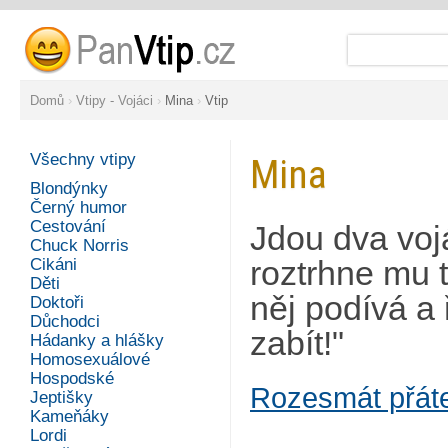
Domů
›
Vtipy - Vojáci
›
Mina
›
Vtip
Všechny vtipy
Mina
Blondýnky
Černý humor
Cestování
Jdou dva vojá
Chuck Norris
Cikáni
roztrhne mu 
Děti
něj podívá a 
Doktoři
Důchodci
zabít!"
Hádanky a hlášky
Homosexuálové
Hospodské
Rozesmát přát
Jeptišky
Kameňáky
Lordi