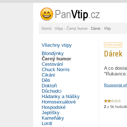
Domů
›
Vtipy - Černý humor
›
Dárek
›
Vtip
Všechny vtipy
EXPLICITNÍ
Dárek
Blondýnky
Černý humor
Cestování
A co dosta
Chuck Norris
"Rukavice.
Cikáni
Děti
Rozesmát př
Doktoři
Důchodci
Hádanky a hlášky
Homosexuálové
Hospodské
2
z
5
ti hvězd
Jeptišky
Kameňáky
Lordi