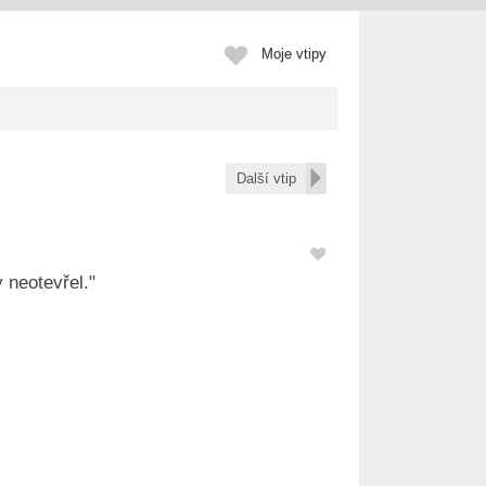
Moje vtipy
Další vtip
 neotevřel."