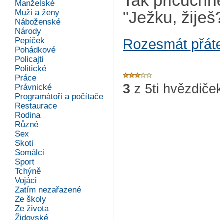
Tak přičuchne
Manželské
Muži a ženy
"Ježku, žiješ
Náboženské
Národy
Pepíček
Rozesmát přát
Pohádkové
Policajti
Politické
Práce
3
z
5
ti hvězdiče
Právnické
Programátoři a počítače
Restaurace
Rodina
Různé
Sex
Skoti
Somálci
Sport
Tchýně
Vojáci
Zatím nezařazené
Ze školy
Ze života
Židovské