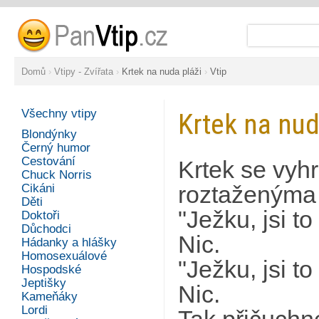
Domů
›
Vtipy - Zvířata
›
Krtek na nuda pláži
›
Vtip
Všechny vtipy
Krtek na nud
Blondýnky
Černý humor
Cestování
Krtek se vyh
Chuck Norris
Cikáni
roztaženýma
Děti
"Ježku, jsi to
Doktoři
Důchodci
Nic.
Hádanky a hlášky
Homosexuálové
"Ježku, jsi to
Hospodské
Jeptišky
Nic.
Kameňáky
Lordi