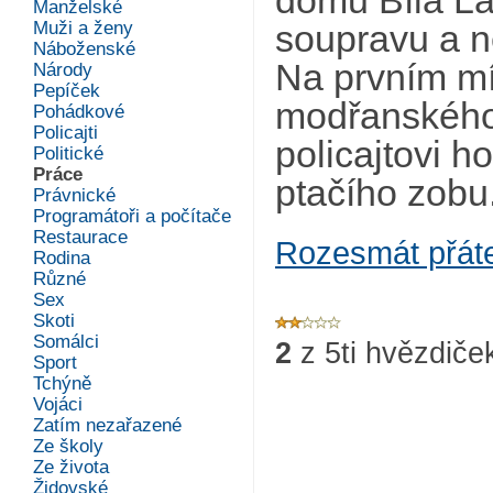
domu Bílá La
Manželské
Muži a ženy
soupravu a n
Náboženské
Na prvním mí
Národy
Pepíček
modřanského 
Pohádkové
Policajti
policajtovi h
Politické
Práce
ptačího zobu
Právnické
Programátoři a počítače
Restaurace
Rozesmát přát
Rodina
Různé
Sex
Skoti
Somálci
2
z
5
ti hvězdiče
Sport
Tchýně
Vojáci
Zatím nezařazené
Ze školy
Ze života
Židovské