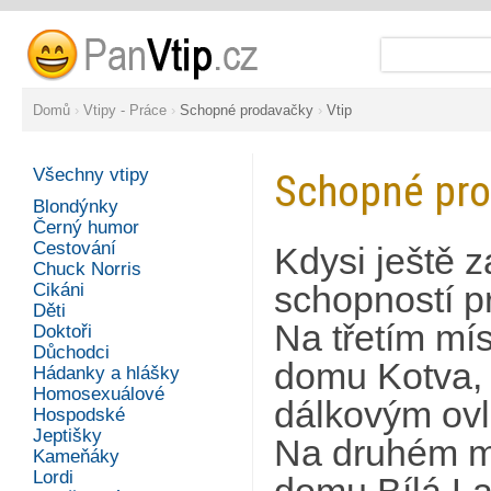
Domů
›
Vtipy - Práce
›
Schopné prodavačky
›
Vtip
Všechny vtipy
Schopné pr
Blondýnky
Černý humor
Cestování
Kdysi ještě 
Chuck Norris
Cikáni
schopností 
Děti
Na třetím mí
Doktoři
Důchodci
domu Kotva, 
Hádanky a hlášky
Homosexuálové
dálkovým ov
Hospodské
Jeptišky
Na druhém mí
Kameňáky
Lordi