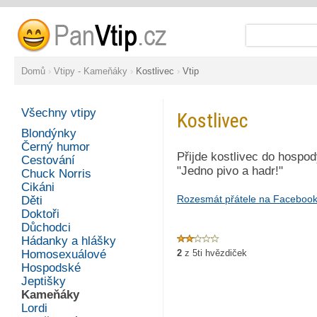
Domů
›
Vtipy - Kameňáky
›
Kostlivec
›
Vtip
Všechny vtipy
Kostlivec
Blondýnky
Černý humor
Přijde kostlivec do hospod
Cestování
"Jedno pivo a hadr!"
Chuck Norris
Cikáni
Rozesmát přátele na Faceboo
Děti
Doktoři
Důchodci
Hádanky a hlášky
Homosexuálové
2
z
5
ti hvězdiček
Hospodské
Jeptišky
Kameňáky
Lordi