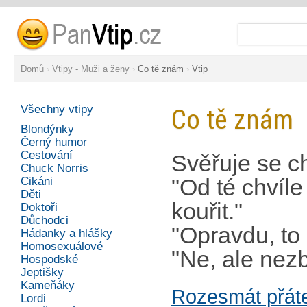
Domů
›
Vtipy - Muži a ženy
›
Co tě znám
›
Vtip
Všechny vtipy
Co tě znám
Blondýnky
Černý humor
Cestování
Svěřuje se c
Chuck Norris
Cikáni
"Od té chvíle
Děti
kouřit."
Doktoři
Důchodci
"Opravdu, to 
Hádanky a hlášky
Homosexuálové
"Ne, ale nezb
Hospodské
Jeptišky
Kameňáky
Rozesmát přát
Lordi