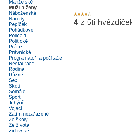
Manželské
Muži a ženy
Náboženské
Národy
4
z
5
ti hvězdiče
Pepíček
Pohádkové
Policajti
Politické
Práce
Právnické
Programátoři a počítače
Restaurace
Rodina
Různé
Sex
Skoti
Somálci
Sport
Tchýně
Vojáci
Zatím nezařazené
Ze školy
Ze života
Židovské