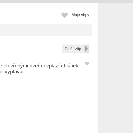
Moje vtipy
Další vtip
se otevřenými dveřmi vplazí chlápek
ne vyptávat:
.