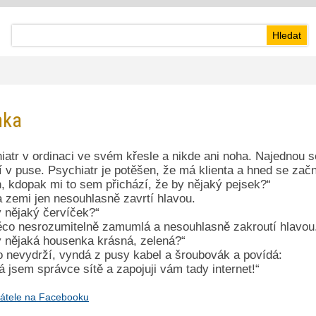
nka
iatr v ordinaci ve svém křesle a nikde ani noha. Najednou 
í v puse. Psychiatr je potěšen, že má klienta a hned se zač
, kdopak mi to sem přichází, že by nějaký pejsek?“
 zemi jen nesouhlasně zavrtí hlavou.
y nějaký červíček?“
co nesrozumitelně zamumlá a nesouhlasně zakroutí hlavou
y nějaká housenka krásná, zelená?“
o nevydrží, vyndá z pusy kabel a šroubovák a povídá:
á jsem správce sítě a zapojuji vám tady internet!“
átele na Facebooku