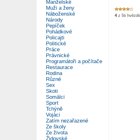
Manželské
Muži a ženy
Náboženské
4
z
5
ti hvězd
Národy
Pepíček
Pohádkové
Policajti
Politické
Práce
Právnické
Programátoři a počítače
Restaurace
Rodina
Různé
Sex
Skoti
Somálci
Sport
Tchýně
Vojáci
Zatím nezařazené
Ze školy
Ze života
Židovské