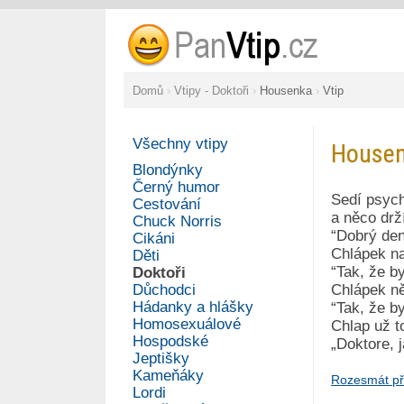
Domů
›
Vtipy - Doktoři
›
Housenka
›
Vtip
Všechny vtipy
House
Blondýnky
Černý humor
Sedí psych
Cestování
a něco drž
Chuck Norris
“Dobrý den
Cikáni
Chlápek na
Děti
“Tak, že b
Doktoři
Důchodci
Chlápek ně
Hádanky a hlášky
“Tak, že b
Homosexuálové
Chlap už t
Hospodské
„Doktore, j
Jeptišky
Kameňáky
Rozesmát př
Lordi