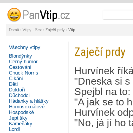
Domů
›
Vtipy - Sex
›
Zaječí prdy
›
Vtip
Všechny vtipy
Zaječí prdy
Blondýnky
Černý humor
Cestování
Hurvínek říká
Chuck Norris
Cikáni
"Dneska si s
Děti
Spejbl na to:
Doktoři
Důchodci
"A jak se to 
Hádanky a hlášky
Homosexuálové
Hurvínek odp
Hospodské
Jeptišky
"No, já jí ho
Kameňáky
Lordi