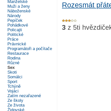
Manželské
Rozesmát přát
Muži a ženy
Náboženské
Národy
Pepíček
Pohádkové
3
z
5
ti hvězdiče
Policajti
Politické
Práce
Právnické
Programátoři a počítače
Restaurace
Rodina
Různé
Sex
Skoti
Somálci
Sport
Tchýně
Vojáci
Zatím nezařazené
Ze školy
Ze života
Židovské