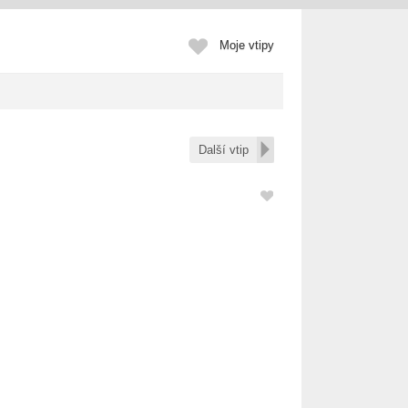
Moje vtipy
Další vtip