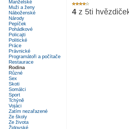
Manželské
Muži a ženy
4
z
5
ti hvězdiče
Náboženské
Národy
Pepíček
Pohádkové
Policajti
Politické
Práce
Právnické
Programátoři a počítače
Restaurace
Rodina
Různé
Sex
Skoti
Somálci
Sport
Tchýně
Vojáci
Zatím nezařazené
Ze školy
Ze života
Židovské