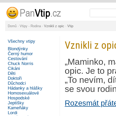
Domů
›
Vtipy - Rodina
›
Vznikli z opic
›
Vtip
Všechny vtipy
Vznikli z opi
Blondýnky
Černý humor
Cestování
„Maminko, mam
Chuck Norris
Cikáni
opic. Je to p
Děti
„To nevím, d
Doktoři
Důchodci
se svou rodin
Hádanky a hlášky
Homosexuálové
Hospodské
Rozesmát přát
Jeptišky
Kameňáky
Lordi