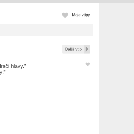
Moje vtipy
Další vtip
dračí hlavy.”
y!”