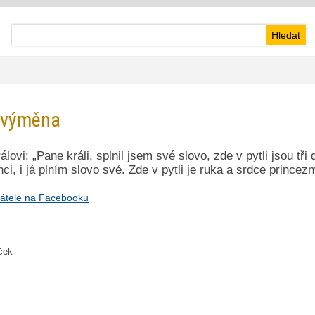
 výměna
álovi: „Pane králi, splnil jsem své slovo, zde v pytli jsou tři 
nci, i já plním slovo své. Zde v pytli je ruka a srdce princezn
átele na Facebooku
iček