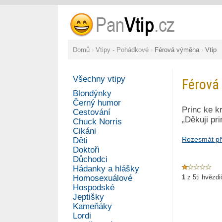
Domů
›
Vtipy - Pohádkové
›
Férová výměna
›
Vtip
Všechny vtipy
Férová
Blondýnky
Černý humor
Princ ke kr
Cestování
„Děkuji pri
Chuck Norris
Cikáni
Rozesmát př
Děti
Doktoři
Důchodci
Hádanky a hlášky
Homosexuálové
1
z
5
ti hvězd
Hospodské
Jeptišky
Kameňáky
Lordi