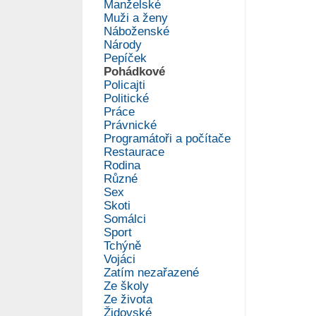
Manželské
Muži a ženy
Náboženské
Národy
Pepíček
Pohádkové
Policajti
Politické
Práce
Právnické
Programátoři a počítače
Restaurace
Rodina
Různé
Sex
Skoti
Somálci
Sport
Tchýně
Vojáci
Zatím nezařazené
Ze školy
Ze života
Židovské