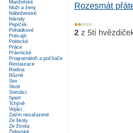
Manželské
Rozesmát přát
Muži a ženy
Náboženské
Národy
Pepíček
Pohádkové
2
z
5
ti hvězdiče
Policajti
Politické
Práce
Právnické
Programátoři a počítače
Restaurace
Rodina
Různé
Sex
Skoti
Somálci
Sport
Tchýně
Vojáci
Zatím nezařazené
Ze školy
Ze života
Židovské