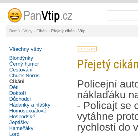
Domů
›
Vtipy - Cikáni
›
Přejetý cikán
›
Vtip
Všechny vtipy
EXPLICITNÍ
Blondýnky
Přejetý ciká
Černý humor
Cestování
Chuck Norris
Policejní aut
Cikáni
Děti
náklaďáku na
Doktoři
Důchodci
- Policajt se
Hádanky a hlášky
Homosexuálové
vytáhne proto
Hospodské
Jeptišky
rychlostí do 
Kameňáky
Lordi