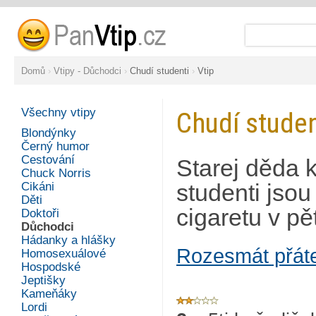
Domů
›
Vtipy - Důchodci
›
Chudí studenti
›
Vtip
Všechny vtipy
Chudí studen
Blondýnky
Černý humor
Cestování
Starej děda k
Chuck Norris
Cikáni
studenti jsou
Děti
cigaretu v pě
Doktoři
Důchodci
Hádanky a hlášky
Rozesmát přát
Homosexuálové
Hospodské
Jeptišky
Kameňáky
Lordi