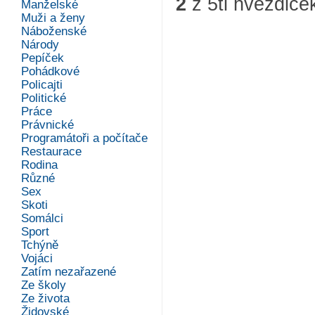
2
z
5
ti hvězdiče
Manželské
Muži a ženy
Náboženské
Národy
Pepíček
Pohádkové
Policajti
Politické
Práce
Právnické
Programátoři a počítače
Restaurace
Rodina
Různé
Sex
Skoti
Somálci
Sport
Tchýně
Vojáci
Zatím nezařazené
Ze školy
Ze života
Židovské