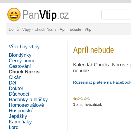
Domů
›
Vtipy - Chuck Norris
›
Apríl nebude
›
Vtip
Všechny vtipy
Apríl nebude
Blondýnky
Černý humor
Kalendář Chucka Norrise p
Cestování
nebude.
Chuck Norris
Cikáni
Rozesmát přátele na Faceboo
Děti
Doktoři
Důchodci
Hádanky a hlášky
Homosexuálové
1
z
5
ti hvězdiček
Hospodské
Jeptišky
Kameňáky
Lordi