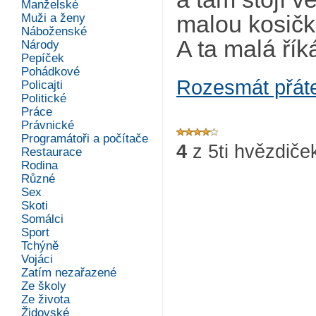
Manželské
Muži a ženy
malou kosičk
Náboženské
A ta malá říká
Národy
Pepíček
Pohádkové
Rozesmát přát
Policajti
Politické
Práce
Právnické
Programátoři a počítače
4
z
5
ti hvězdiče
Restaurace
Rodina
Různé
Sex
Skoti
Somálci
Sport
Tchýně
Vojáci
Zatím nezařazené
Ze školy
Ze života
Židovské