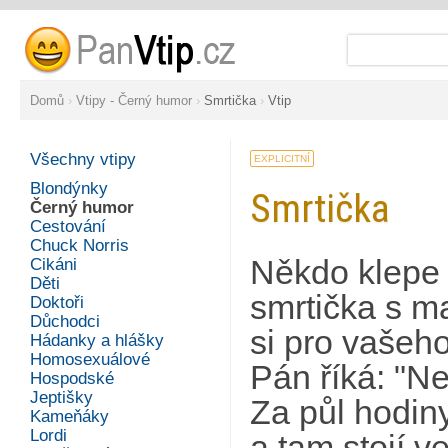
Domů
›
Vtipy - Černý humor
›
Smrtička
›
Vtip
Všechny vtipy
EXPLICITNÍ
Blondýnky
Smrtička
Černý humor
Cestování
Chuck Norris
Někdo klepe 
Cikáni
Děti
smrtička s m
Doktoři
Důchodci
si pro vašeho
Hádanky a hlášky
Homosexuálové
Pán říká: "Ne
Hospodské
Jeptišky
Za půl hodin
Kameňáky
Lordi
a tam stojí v