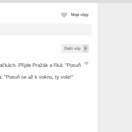
Moje vtipy
Další vtip
čkách. Přijde Pražák a říká: "Posuň
: "Posuň se až k voknu, ty vole!"