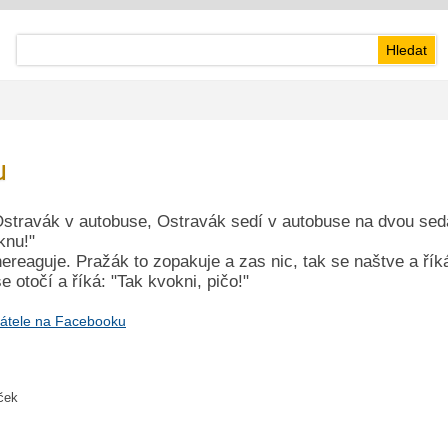
u
stravák v autobuse, Ostravák sedí v autobuse na dvou seda
knu!"
ereaguje. Pražák to zopakuje a zas nic, tak se naštve a říká
 otočí a říká: "Tak kvokni, pičo!"
átele na Facebooku
iček