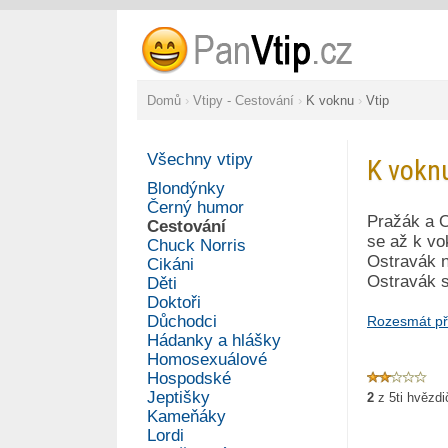
Domů
›
Vtipy - Cestování
›
K voknu
›
Vtip
Všechny vtipy
K vokn
Blondýnky
Černý humor
Pražák a O
Cestování
se až k vo
Chuck Norris
Ostravák n
Cikáni
Ostravák se
Děti
Doktoři
Důchodci
Rozesmát př
Hádanky a hlášky
Homosexuálové
Hospodské
Jeptišky
2
z
5
ti hvězd
Kameňáky
Lordi