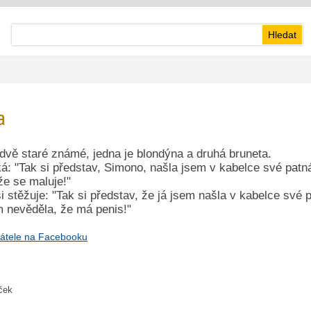
a
 dvě staré známé, jedna je blondýna a druhá bruneta.
ká: "Tak si představ, Simono, našla jsem v kabelce své patn
že se maluje!"
i stěžuje: "Tak si představ, že já jsem našla v kabelce své
 nevěděla, že má penis!"
átele na Facebooku
iček