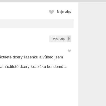
Moje vtipy
Další vtip
áctileté dcery řasenku a vůbec jsem
 patnáctileté dcery krabičku kondomů a