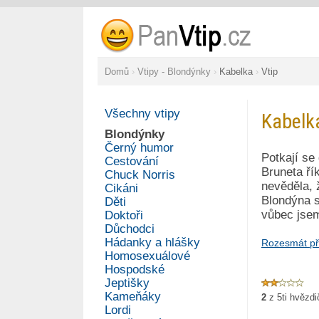
Domů
›
Vtipy - Blondýnky
›
Kabelka
›
Vtip
Všechny vtipy
Kabelk
Blondýnky
Černý humor
Potkají se
Cestování
Bruneta ří
Chuck Norris
nevěděla, 
Cikáni
Blondýna s
Děti
vůbec jsem
Doktoři
Důchodci
Hádanky a hlášky
Rozesmát př
Homosexuálové
Hospodské
Jeptišky
Kameňáky
2
z
5
ti hvězd
Lordi