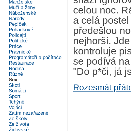
Manželské
Muži a ženy
celou noc. R
Náboženské
a celá postel
Národy
Pepíček
předešlou no
Pohádkové
Policajti
nejhorší. Jde
Politické
Práce
kontroluje pis
Právnické
Programátoři a počítače
se podívá na 
Restaurace
Rodina
"Do p*či, já j
Různé
Sex
Skoti
Rozesmát přát
Somálci
Sport
Tchýně
Vojáci
Zatím nezařazené
Ze školy
Ze života
Židovské