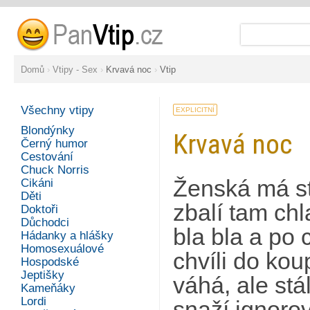
Domů
›
Vtipy - Sex
›
Krvavá noc
›
Vtip
Všechny vtipy
EXPLICITNÍ
Blondýnky
Krvavá noc
Černý humor
Cestování
Chuck Norris
Ženská má st
Cikáni
Děti
zbalí tam ch
Doktoři
Důchodci
bla bla a po 
Hádanky a hlášky
Homosexuálové
chvíli do kou
Hospodské
Jeptišky
váhá, ale stá
Kameňáky
Lordi
snaží ignoro