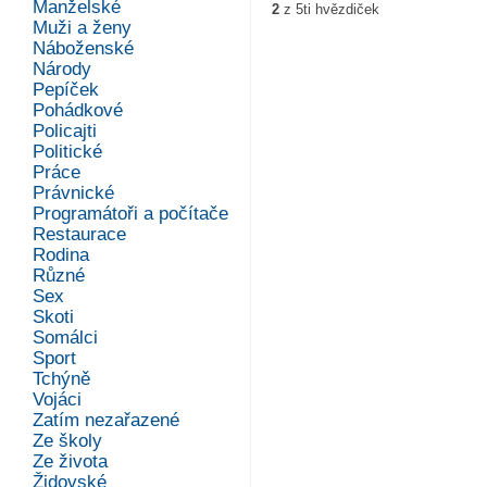
Manželské
2
z
5
ti hvězdiček
Muži a ženy
Náboženské
Národy
Pepíček
Pohádkové
Policajti
Politické
Práce
Právnické
Programátoři a počítače
Restaurace
Rodina
Různé
Sex
Skoti
Somálci
Sport
Tchýně
Vojáci
Zatím nezařazené
Ze školy
Ze života
Židovské