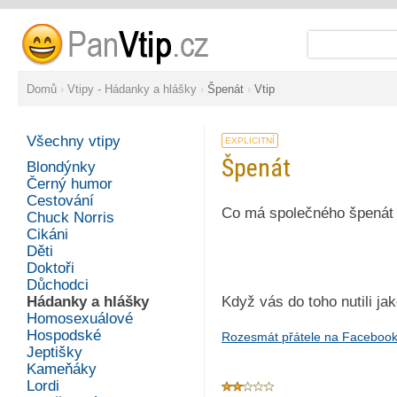
Domů
›
Vtipy - Hádanky a hlášky
›
Špenát
›
Vtip
Všechny vtipy
EXPLICITNÍ
Špenát
Blondýnky
Černý humor
Cestování
Co má společného špenát 
Chuck Norris
Cikáni
Děti
Doktoři
Důchodci
Hádanky a hlášky
Když vás do toho nutili jak
Homosexuálové
Hospodské
Rozesmát přátele na Faceboo
Jeptišky
Kameňáky
Lordi