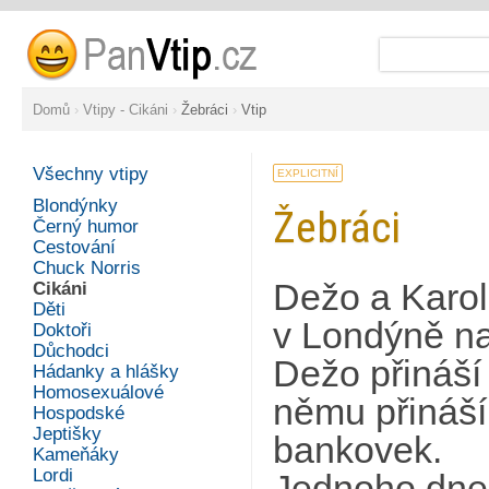
Domů
›
Vtipy - Cikáni
›
Žebráci
›
Vtip
Všechny vtipy
EXPLICITNÍ
Blondýnky
Žebráci
Černý humor
Cestování
Chuck Norris
Dežo a Karol 
Cikáni
Děti
v Londýně na
Doktoři
Důchodci
Dežo přináší 
Hádanky a hlášky
Homosexuálové
němu přináší
Hospodské
Jeptišky
bankovek.
Kameňáky
Lordi
Jednoho dne 