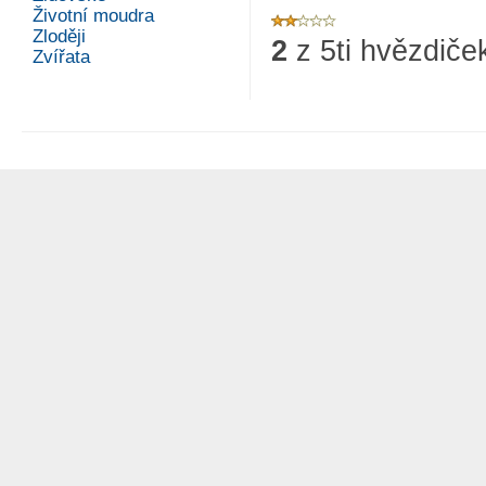
Životní moudra
Zloději
2
z
5
ti hvězdiče
Zvířata