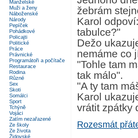
Manželské
Muži a ženy
žebrám stejně
Náboženské
Karol odpoví
Národy
Pepíček
tabulce?"
Pohádkové
Policajti
Dežo ukazuje
Politické
Práce
nemáme co jí
Právnické
Programátoři a počítače
"Tohle tam m
Restaurace
Rodina
tak málo".
Různé
"A ty tam má
Sex
Skoti
Karol ukazuje
Somálci
Sport
vrátit zpátky
Tchýně
Vojáci
Zatím nezařazené
Rozesmát přát
Ze školy
Ze života
Židovské