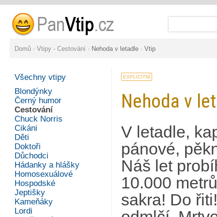
Domů
›
Vtipy - Cestování
›
Nehoda v letadle
›
Vtip
Všechny vtipy
EXPLICITNÍ
Blondýnky
Nehoda v let
Černý humor
Cestování
Chuck Norris
V letadle, k
Cikáni
Děti
pánové, pěkn
Doktoři
Důchodci
Náš let prob
Hádanky a hlášky
Homosexuálové
10.000 metrů,
Hospodské
Jeptišky
sakra! Do řit
Kameňáky
Lordi
odmlčí. Mrtvo