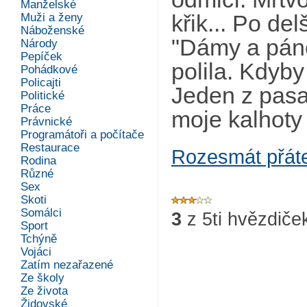
Manželské
Muži a ženy
křik... Po del
Náboženské
"Dámy a páno
Národy
Pepíček
polila. Kdyby
Pohádkové
Policajti
Jeden z pasa
Politické
Práce
moje kalhoty
Právnické
Programátoři a počítače
Restaurace
Rozesmát přát
Rodina
Různé
Sex
Skoti
Somálci
3
z
5
ti hvězdiče
Sport
Tchýně
Vojáci
Zatím nezařazené
Ze školy
Ze života
Židovské