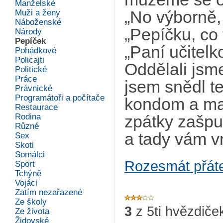
Manželské
Muži a ženy
„No výborně,
Náboženské
„Pepíčku, co 
Národy
Pepíček
„Paní učitelko
Pohádkové
Policajti
Oddělali jsme
Politické
Práce
jsem snědl ten
Právnické
Programátoři a počítače
kondom a mam
Restaurace
Rodina
zpátky zašpun
Různé
a tady vám v
Sex
Skoti
Somálci
Rozesmát přát
Sport
Tchýně
Vojáci
Zatím nezařazené
Ze školy
3
z
5
ti hvězdiče
Ze života
Židovské