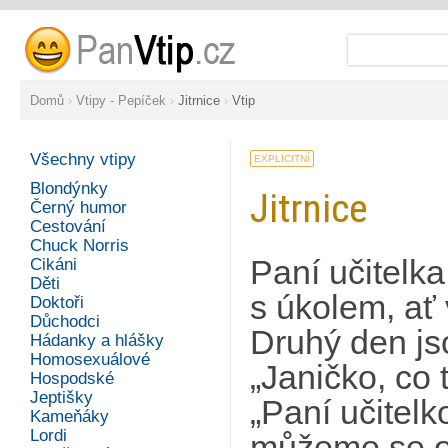
Domů
›
Vtipy - Pepíček
›
Jitrnice
›
Vtip
Všechny vtipy
EXPLICITNÍ
Blondýnky
Jitrnice
Černý humor
Cestování
Chuck Norris
Paní učitelk
Cikáni
Děti
s úkolem, ať 
Doktoři
Důchodci
Druhý den js
Hádanky a hlášky
Homosexuálové
„Janičko, co 
Hospodské
Jeptišky
„Paní učitelk
Kameňáky
Lordi
můžeme se o n