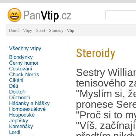
Domů
›
Vtipy - Sport
›
Steroidy
›
Vtip
Všechny vtipy
Steroidy
Blondýnky
Černý humor
Cestování
Sestry Willi
Chuck Norris
Cikáni
tenisového z
Děti
"Myslím si, ž
Doktoři
Důchodci
pronese Ser
Hádanky a hlášky
Homosexuálové
"Proč si to 
Hospodské
Jeptišky
"Víš, začínaj
Kameňáky
Lordi