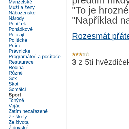
předtím nikd
Manželské
Muži a ženy
"To je hrozné
Náboženské
"Například na
Národy
Pepíček
Pohádkové
Rozesmát přát
Policajti
Politické
Práce
Právnické
Programátoři a počítače
3
z
5
ti hvězdiče
Restaurace
Rodina
Různé
Sex
Skoti
Somálci
Sport
Tchýně
Vojáci
Zatím nezařazené
Ze školy
Ze života
Židovské