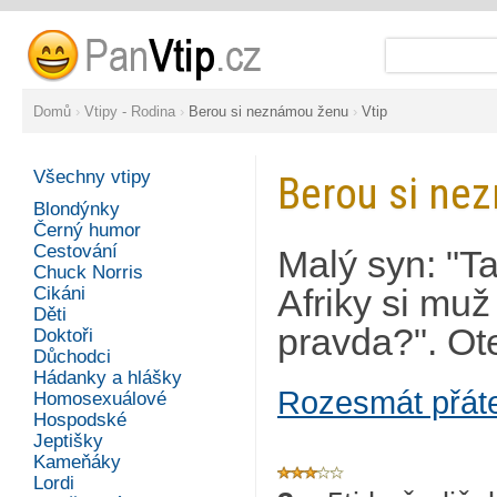
Domů
›
Vtipy - Rodina
›
Berou si neznámou ženu
›
Vtip
Všechny vtipy
Berou si ne
Blondýnky
Černý humor
Cestování
Malý syn: "Ta
Chuck Norris
Cikáni
Afriky si muž
Děti
pravda?". Ot
Doktoři
Důchodci
Hádanky a hlášky
Rozesmát přát
Homosexuálové
Hospodské
Jeptišky
Kameňáky
Lordi