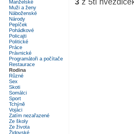
3
z
5
ti hvězdiče
Manželské
Muži a ženy
Náboženské
Národy
Pepíček
Pohádkové
Policajti
Politické
Práce
Právnické
Programátoři a počítače
Restaurace
Rodina
Různé
Sex
Skoti
Somálci
Sport
Tchýně
Vojáci
Zatím nezařazené
Ze školy
Ze života
Židovské