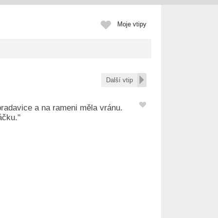
Moje vtipy
Další vtip
bradavice a na rameni měla vránu.
áčku."