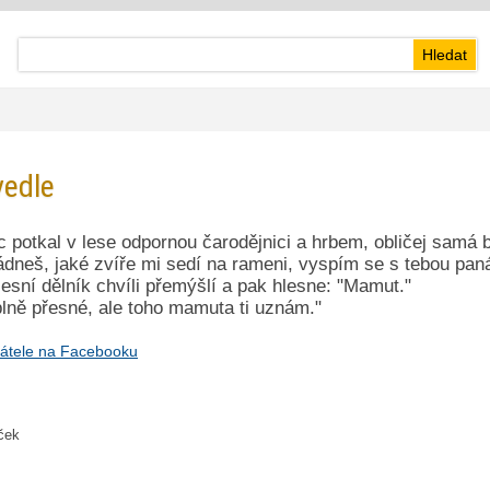
vedle
 potkal v lese odpornou čarodějnici a hrbem, obličej samá 
dneš, jaké zvíře mi sedí na rameni, vyspím se s tebou pan
esní dělník chvíli přemýšlí a pak hlesne: "Mamut."
plně přesné, ale toho mamuta ti uznám."
átele na Facebooku
iček