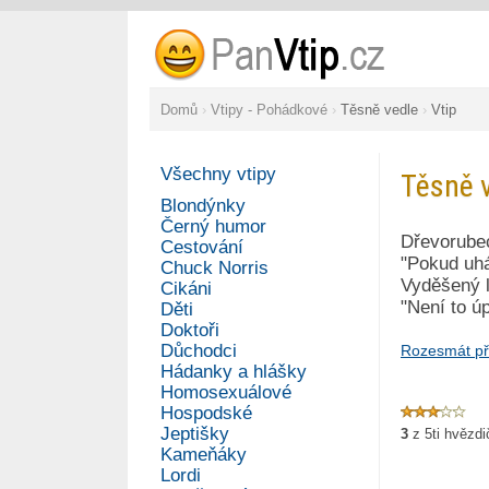
Domů
›
Vtipy - Pohádkové
›
Těsně vedle
›
Vtip
Všechny vtipy
Těsně 
Blondýnky
Černý humor
Dřevorubec
Cestování
"Pokud uhá
Chuck Norris
Vyděšený l
Cikáni
"Není to ú
Děti
Doktoři
Důchodci
Rozesmát př
Hádanky a hlášky
Homosexuálové
Hospodské
Jeptišky
3
z
5
ti hvězd
Kameňáky
Lordi