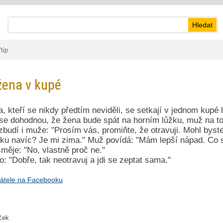
tip
žena v kupé
, kteří se nikdy předtím neviděli, se setkají v jednom kupé
se dohodnou, že žena bude spát na horním lůžku, muž na t
zbudí i muže: "Prosím vás, promiňte, že otravuji. Mohl byste
ku navíc? Je mi zima." Muž povídá: "Mám lepší nápad. Co s
měje: "No, vlastně proč ne."
o: "Dobře, tak neotravuj a jdi se zeptat sama."
átele na Facebooku
iček