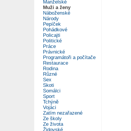
Manželské
Muži a ženy
Náboženské
Národy
Pepíček
Pohádkové
Policajti
Politické
Práce
Právnické
Programátoři a počítače
Restaurace
Rodina
Různé
Sex
Skoti
Somálci
Sport
Tchýně
Vojáci
Zatím nezařazené
Ze školy
Ze života
Židovské