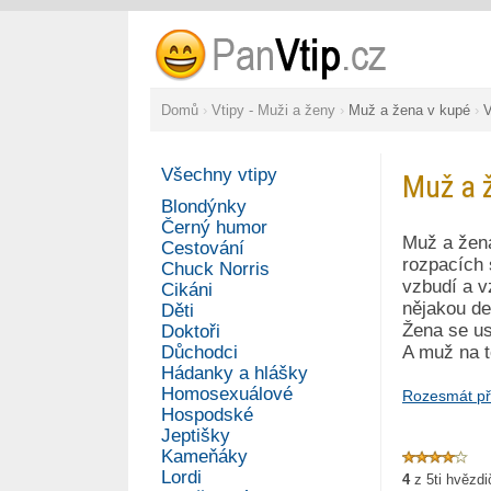
Domů
›
Vtipy - Muži a ženy
›
Muž a žena v kupé
›
V
Všechny vtipy
Muž a 
Blondýnky
Černý humor
Muž a žena
Cestování
rozpacích 
Chuck Norris
vzbudí a v
Cikáni
nějakou de
Děti
Žena se us
Doktoři
Důchodci
A muž na t
Hádanky a hlášky
Homosexuálové
Rozesmát př
Hospodské
Jeptišky
Kameňáky
Lordi
4
z
5
ti hvězd